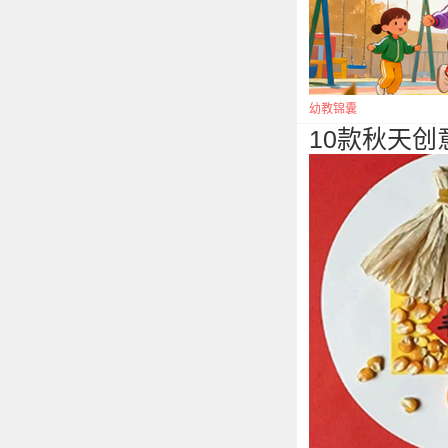
幼教锦囊
10款秋天