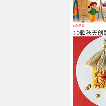
幼教锦囊
10款秋天